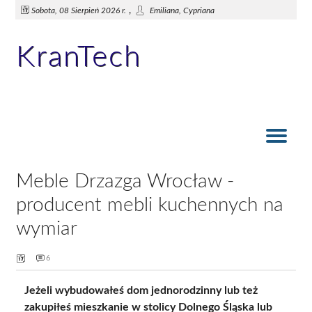
,
Sobota, 08 Sierpień 2026 r.
Emiliana, Cypriana
KranTech
Akcesoria łazienkowe. Wieszaki kąpielowe i ręcznikowe
Gospodarowanie przestrzenią: prysznic
Akcesoria do łazienki. Dozownik mydła
Baterie łazienkowe i kuchenne
Modne zlewy i baterie
Wanna czy prysznic?
Meble Drzazga Wrocław -
producent mebli kuchennych na
wymiar
6
Jeżeli wybudowałeś dom jednorodzinny lub też
zakupiłeś mieszkanie w stolicy Dolnego Śląska lub