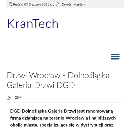
,
Piątek, 07 Sierpień 2026 r.
Doroty, Kajetana
KranTech
Akcesoria łazienkowe. Wieszaki kąpielowe i ręcznikowe
Gospodarowanie przestrzenią: prysznic
Akcesoria do łazienki. Dozownik mydła
Baterie łazienkowe i kuchenne
Modne zlewy i baterie
Wanna czy prysznic?
Drzwi Wrocław - Dolnośląska
Galeria Drzwi DGD
9
DGD Dolnośląska Galeria Drzwi jest renomowaną
firmą działającą na terenie Wrocławia i najbliższych
okolic miasta, specjalizującą się w dystrybucji oraz